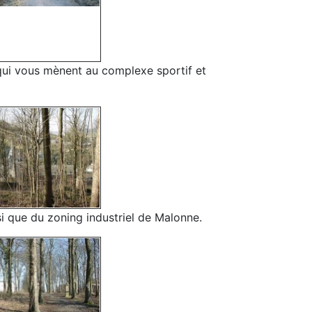
, qui vous mènent au complexe sportif et
si que du zoning industriel de Malonne.