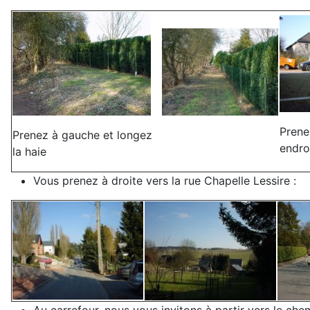
Prene
Prenez à gauche et longez
endroi
la haie
Vous prenez à droite vers la rue Chapelle Lessire :